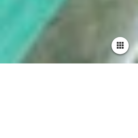
BUCHEN
Verleih + Service
Darauf können Sie sich freuen:
5000qm großes Grundstück im Grünen am See
private Badestelle mit Steg